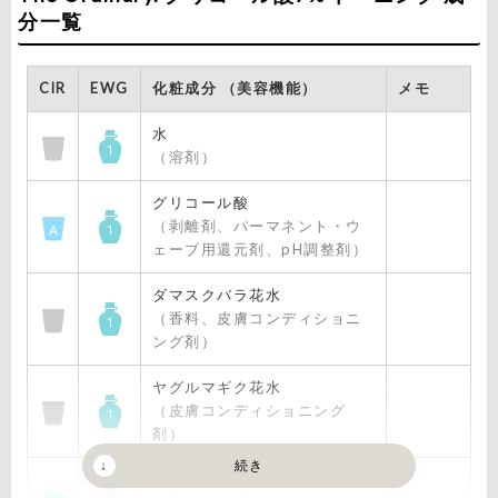
分一覧
CIR
EWG
化粧成分 （美容機能）
メモ
水
（溶剤）
グリコール酸
（剥離剤、パーマネント・ウ
ェーブ用還元剤、pH調整剤）
ダマスクバラ花水
（香料、皮膚コンディショニ
ング剤）
ヤグルマギク花水
（皮膚コンディショニング
剤）
アロエベラ葉水