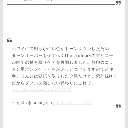
ハワイにて明らかに肌色がトーンダウンしたため、
ターンオーバーを促すべくthe ordinaryのグリコー
ル酸での拭き取りケアを再開しました。無印のコッ
トン用ポンプヘッドをがぷっとつけてますので超便
利。ほんとは朝拭き取りしたい派だけど、紫外線NG
だからダブル洗顔しない代わりにこれで。
pic.twitter.com/iCm68d7xlS
— 孔雀 (@kamo_blue)
January 14, 2020